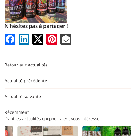
N'hésitez pas à partager !
En cochant cette case, vous consentez à recevoir nos propositions commerciales à
l'adresse email indiqué ci-dessus. Vous pouvez vous désinscrire à tout moment en
utilisant
le formulaire de désinscription
.
INSCRIPTION
Retour aux actualités
Une question ?
Actualité précédente
06 59 32 31 6
Actualité suivante
ACCUEIL
Récemment
D'autres actualités qui pourraient vous intéresser
CONCEPT
ESHOP