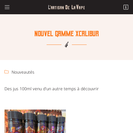


2, Rue Maréchal Leclerc
23000 Guéret
06 59 32 31 60
NOUVEL GAMME XCALIBUR
Nouveautés

Des jus 100ml venu d'un autre temps à découvrir
Adresse email de réception

Recopier le code ci-contre

Rafraîchir le captcha
