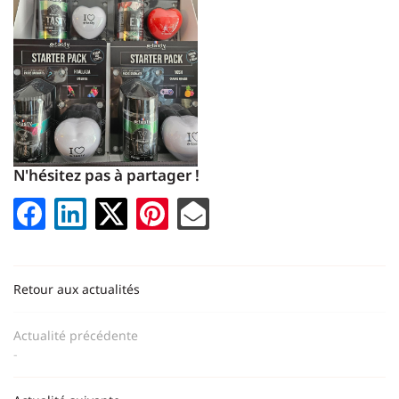
En cochant cette case, vous consentez à recevoir nos propositions commerciales à
l'adresse email indiqué ci-dessus. Vous pouvez vous désinscrire à tout moment en
utilisant
le formulaire de désinscription
.
INSCRIPTION
N'hésitez pas à partager !
Retour aux actualités
Une question ?
Actualité précédente
-
06 59 32 31 6