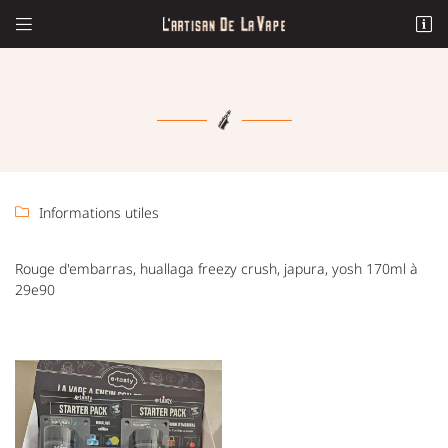


2, Rue Maréchal Leclerc
23000 Guéret
06 59 32 31 60
Informations utiles

Rouge d'embarras, huallaga freezy crush, japura, yosh 170ml à
29e90
Adresse email de réception

Recopier le code ci-contre

Rafraîchir le captcha
