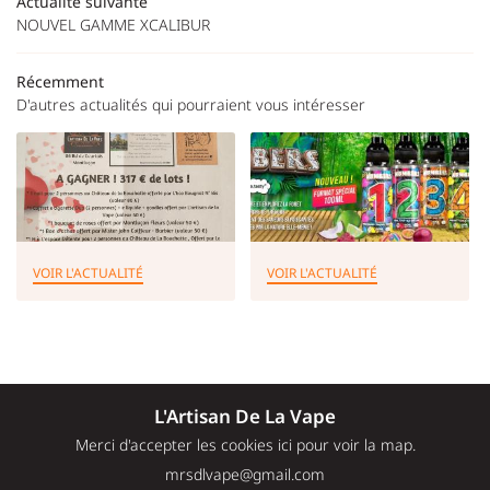
Actualité suivante
ACCUEIL
NOUVEL GAMME XCALIBUR
CONCEPT
Récemment
ESHOP
D'autres actualités qui pourraient vous intéresser
Rejoignez-nou
AVIS
ACTUALITÉS
CONTACT
Restez infor
VOIR L'ACTUALITÉ
VOIR L'ACTUALITÉ
INSCRIPTION NEWSL
L'Artisan De La Vape
Merci d'accepter les cookies
ici
pour voir la map.