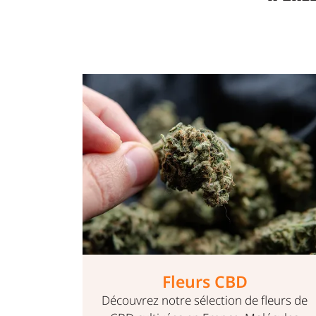
Huiles CBD – production
française
leurs de