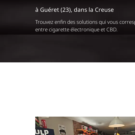
Recopier le code ci-contre

Profitez des nombreuses vertus du 
Rafraîchir le captcha

En cochant cette case, vous consentez à recevoir nos propositions
commerciales à l'adresse email indiqué ci-dessus. Vous pouvez vou
désinscrire à tout moment en utilisant
le formulaire de désinscripti
INSCRIPTION