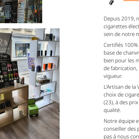
Depuis 2019, n
cigarettes éle
sein de notre m
Certifiés 100% 
base de chanvre
bien pour les m
de fabrication,
vigueur.
L’Artisan de l
choix de cigaret
(23), à des pr
qualité.
Notre équipe e
conseiller des 
pas à nous co