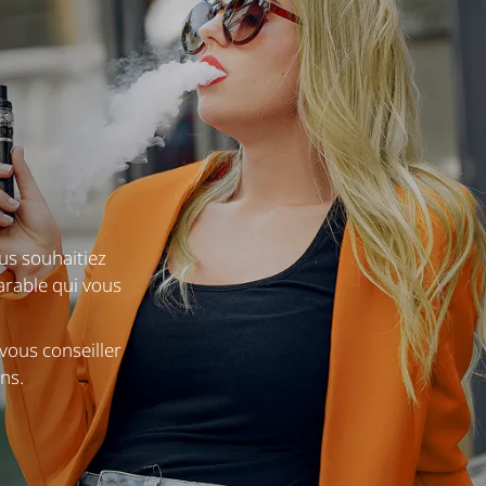
us souhaitiez
parable qui vous
 vous conseiller
ns.