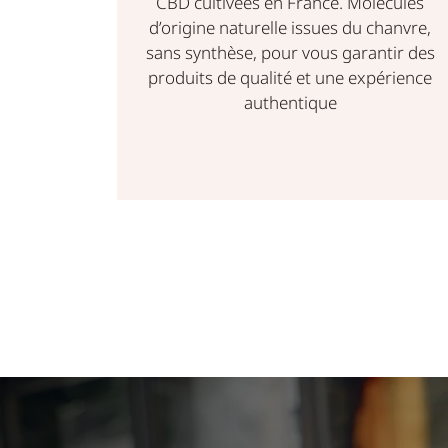
́cules
Nous proposons des huiles de CBD
hanvre,
issues d’une production française,
ntir des
élaborées à partir de chanvre cultivé
érience
dans le respect des normes. Une
solution naturelle pour profiter des
bienfaits du CBD au quotidien.