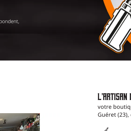
chanvre.
s
on
.
L’ARTISAN
votre boutiq
Guéret (23),