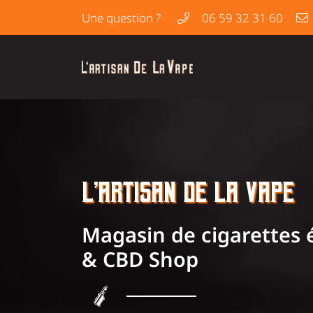
Une question ?
06 59 32 31 60
2, Rue Maréchal Leclerc
23000 Guéret
06 59 32 31 60
Huiles de CBD
dans la Creuse, à Guére
Adresse email de réception
